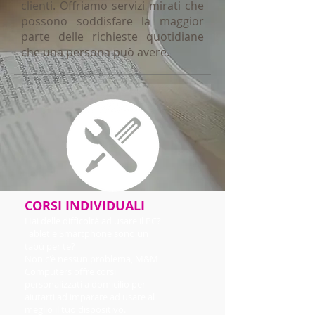
clienti. Offriamo servizi mirati che
possono soddisfare la maggior
parte delle richieste quotidiane
che una persona può
avere.
CORSI INDIVIDUALI
Hai delle difficoltà ad usare il PC?
Tablet e Smartphone sono un
tabù per te?
Non c'è nessun problema, M&M
Computers offre corsi
personalizzati a domicilio per
aiutarti ad imparare ad usare al
meglio il tuo dispositivo.