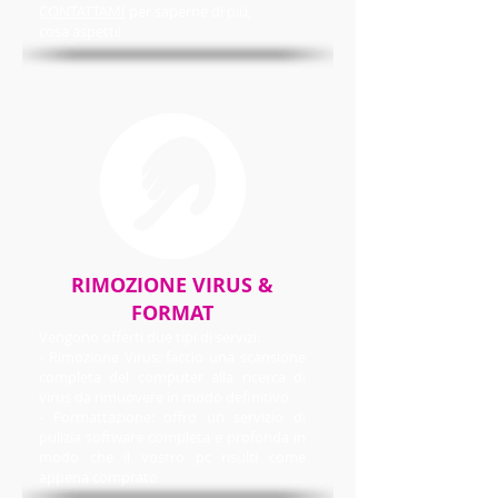
CONTATTAMI
per saperne di più,
cosa aspetti!
RIMOZIONE VIRUS &
FORMAT
Vengono offerti due tipi di servizi:
- Rimozione Virus: faccio una scansione
completa del computer alla ricerca di
virus da rimuovere in modo definitivo
- Formattazione: offro un servizio di
pulizia software completa e profonda in
modo che il vostro pc risulti come
appena comprato