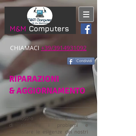
​M&M​
Computers
CHIAMACI​​
+39/3914931092
Condividi
RIPARAZIONI
& AGGIORNAMENTO
Il nostro compito è quello
di risolvere i problemi e
soddisfare le esigenze dei nostri