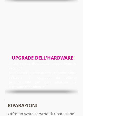
UPGRADE DELL'HARDWARE
Il tuo pc sta diventando troppo lento o
vecchio?
Non esitare a contattarmi, ci sono tante
soluzioni di upgrade da offrire,
personalizzate per ogni esigenza sia
Hardware che Software
RIPARAZIONI
Offro un vasto servizio di riparazione