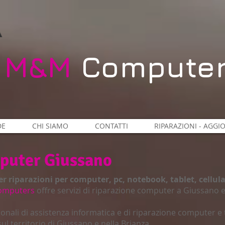
​M&M​
Compute
DE
CHI SIAMO
CONTATTI
RIPARAZIONI - AGGI
puter Giussano
er riparazioni per computer, pc, notebook, tablet, cellul
omputers
offre servizi di riparazione computer a Giussano e 
ionali di assistenza informatica e di riparazione computer e t
sul territorio di Giussano e nella Brianza.