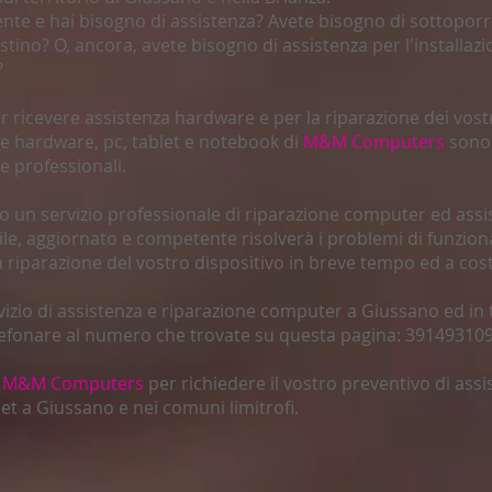
te e hai bisogno di assistenza? Avete bisogno di sottoporre
ristino? O, ancora, avete bisogno di assistenza per l'installa
?
 ricevere assistenza hardware e per la riparazione dei vostri
one hardware, pc, tablet e notebook di
M&M Computers
sono 
 professionali.
o un servizio professionale di riparazione computer ed ass
ile, aggiornato e competente risolverà i problemi di funzio
 riparazione del vostro dispositivo in breve tempo ed a cos
vizio di assistenza e riparazione computer a Giussano ed in t
elefonare al numero che trovate su questa pagina: 391493109
o
M&M Computers
per richiedere il vostro preventivo di assi
t a Giussano e nei comuni limitrofi.