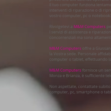
Il tuo computer funziona lentamen
interventi di riparazione o di rip
vostro computer, pc o notebook
Rivolgetevi a
M&M Computers
per
I servizi di assistenza e riparazi
concorrenziali ma sono altamente
M&M Computers
offre a Giussan
la Vostra sede. Personale affidab
computer o tablet, effettuando la
M&M Computers
fornisce un ser
Monza e Brianza, è sufficiente t
Non aspettate, contattate subit
computer, pc, smartphone o table