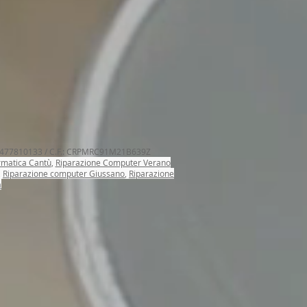
 03477810133 / C.F.: CRPMRC91M21B639Z
rmatica Cantù
,
Riparazione Computer Verano
,
Riparazione computer Giussano
,
Riparazione
a