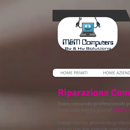
HOME PRIVATI
HOME AZIEN
Riparazione Com
State cercando professionisti p
Siete sulla pagina giusta!
M&M C
I nostri servizi altamente profess
privati che alle aziende operanti 