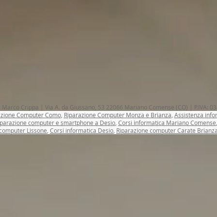
Marco Crippa | Via A. da Giussano, 53 22066 Mariano Comense (CO) | P.IVA:
azione Computer Como
,
Riparazione Computer Monza e Brianza
,
Assistenza info
iparazione computer e smartphone a Desio
,
Corsi informatica Mariano Comense
computer Lissone
,
Corsi informatica Desio
,
Riparazione computer Carate Brianz