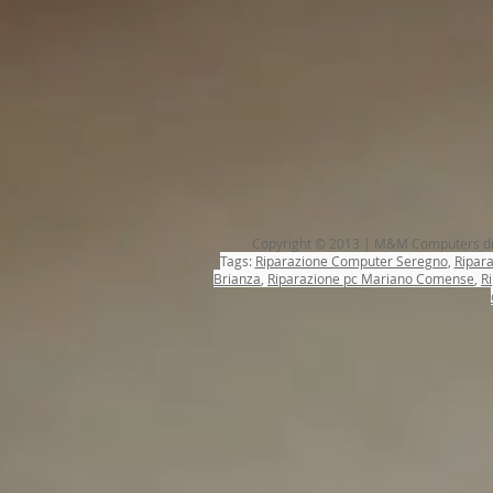
Copyright © 2013 | M&M Computers di 
Tags:
Riparazione Computer Seregno
,
Ripar
Brianza
,
Riparazione pc Mariano Comense
,
R