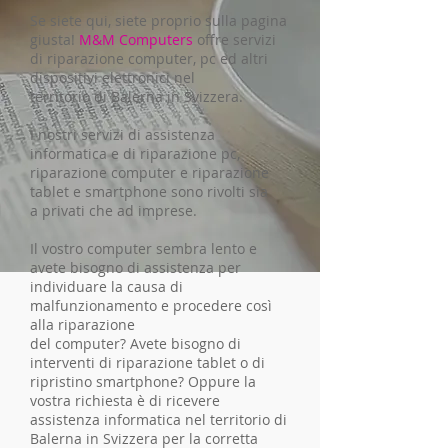
Se siete qui, siete proprio sulla pagina
giusta!
M&M Computers
offre servizi
di riparazione computer, pc ed altri
dispositivi elettronici nel
territorio di Balerna in Svizzera.
I nostri servizi di assistenza
informatica e di riparazione pc,
riparazione computer e riparazione
tablet e smartphone sono rivolti sia
a privati che ad imprese.
Il vostro computer sembra lento e
avete bisogno di assistenza per
individuare la causa di
malfunzionamento e procedere così
alla riparazione
del computer? Avete bisogno di
interventi di riparazione tablet o di
ripristino smartphone? Oppure la
vostra richiesta è di ricevere
assistenza informatica nel territorio di
Balerna in Svizzera per la corretta