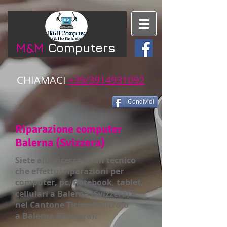
​M&M​
Computers
CHIAMACI​​
+39/3914931092
Condividi
Riparazione computer
Balerna (Svizzera)
Siete alla ricerca di un tecnico
che effettui riparazioni per
computer, pc, notebook, tablet,
cellulari a Balerna (Svizzera)
e
nel Cantone Ticino limitrofo
a Balerna (Svizzera)?